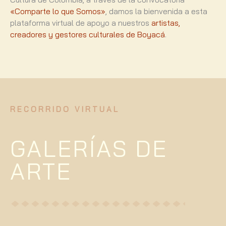
«
Comparte lo que Somos»
, damos la bienvenida a esta
plataforma virtual de apoyo a nuestros
artistas,
creadores y gestores culturales de Boyacá
.
R E C O R R I D O V I R T U A L
GALERÍAS DE
ARTE